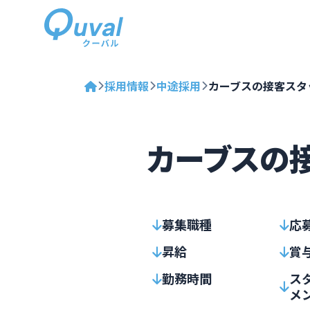
採用情報
中途採用
カーブスの接客スタ
カーブスの接
募集職種
応
昇給
賞
勤務時間
ス
メ